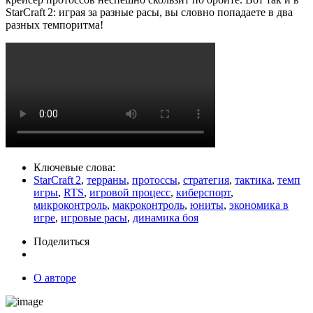
StarCraft 2: играя за разные расы, вы словно попадаете в два
разных темпоритма!
Ключевые слова:
StarCraft 2
,
терраны
,
протоссы
,
стратегия
,
тактика
,
темп
игры
,
RTS
,
игровой процесс
,
киберспорт
,
микроконтроль
,
макроконтроль
,
юниты
,
экономика в
игре
,
игровые расы
,
динамика боя
Поделиться
О авторе