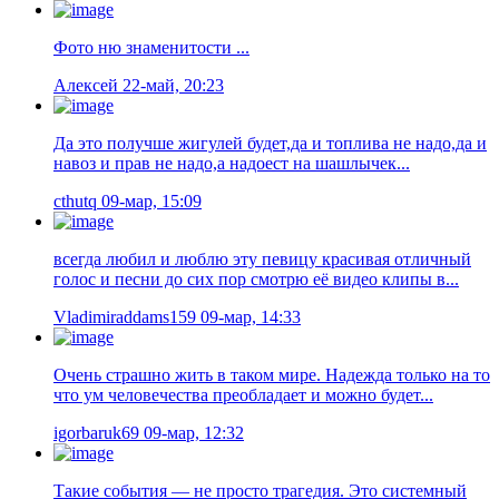
Фото ню знаменитости ...
Алексей
22-май, 20:23
Да это получше жигулей будет,да и топлива не надо,да и
навоз и прав не надо,а надоест на шашлычек...
cthutq
09-мар, 15:09
всегда любил и люблю эту певицу красивая отличный
голос и песни до сих пор смотрю её видео клипы в...
Vladimiraddams159
09-мар, 14:33
Очень страшно жить в таком мире. Надежда только на то
что ум человечества преобладает и можно будет...
igorbaruk69
09-мар, 12:32
Такие события — не просто трагедия. Это системный