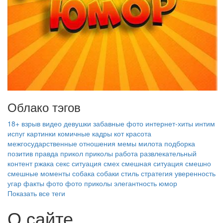
Облако тэгов
18+
взрыв
видео
девушки
забавные фото
интернет‑хиты
интим
испуг
картинки
комичные кадры
кот
красота
межгосударственные отношения
мемы
милота
подборка
позитив
правда
прикол
приколы
работа
развлекательный
контент
ржака
секс
ситуация
смех
смешная ситуация
смешно
смешные моменты
собака
собаки
стиль
стратегия
уверенность
угар
факты
фото
фото приколы
элегантность
юмор
Показать все теги
О сайте