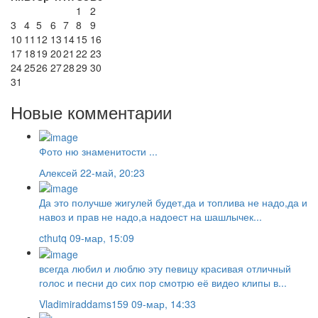
1
2
3
4
5
6
7
8
9
10
11
12
13
14
15
16
17
18
19
20
21
22
23
24
25
26
27
28
29
30
31
Новые комментарии
Фото ню знаменитости ...
Алексей
22-май, 20:23
Да это получше жигулей будет,да и топлива не надо,да и
навоз и прав не надо,а надоест на шашлычек...
cthutq
09-мар, 15:09
всегда любил и люблю эту певицу красивая отличный
голос и песни до сих пор смотрю её видео клипы в...
Vladimiraddams159
09-мар, 14:33