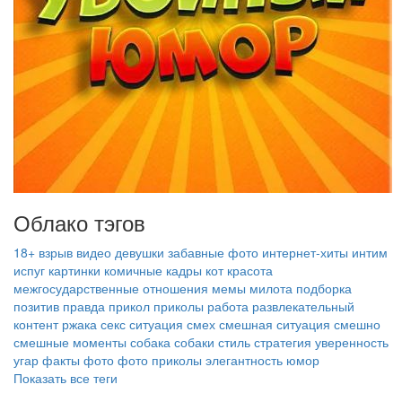
Облако тэгов
18+
взрыв
видео
девушки
забавные фото
интернет‑хиты
интим
испуг
картинки
комичные кадры
кот
красота
межгосударственные отношения
мемы
милота
подборка
позитив
правда
прикол
приколы
работа
развлекательный
контент
ржака
секс
ситуация
смех
смешная ситуация
смешно
смешные моменты
собака
собаки
стиль
стратегия
уверенность
угар
факты
фото
фото приколы
элегантность
юмор
Показать все теги