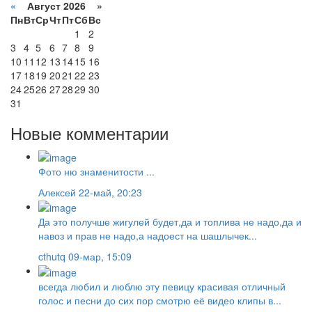
«
Август 2026 »
Пн
Вт
Ср
Чт
Пт
Сб
Вс
1
2
3
4
5
6
7
8
9
10
11
12
13
14
15
16
17
18
19
20
21
22
23
24
25
26
27
28
29
30
31
Новые комментарии
Фото ню знаменитости ...
Алексей
22-май, 20:23
Да это получше жигулей будет,да и топлива не надо,да и
навоз и прав не надо,а надоест на шашлычек...
cthutq
09-мар, 15:09
всегда любил и люблю эту певицу красивая отличный
голос и песни до сих пор смотрю её видео клипы в...